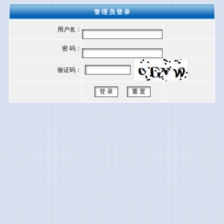
管 理 员 登 录
用户名：
密 码：
验证码：